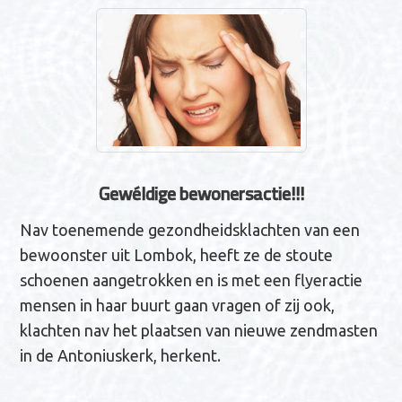
n
a
v
i
g
a
t
Gewéldige bewonersactie!!!
i
e
Nav toenemende gezondheidsklachten van een
bewoonster uit Lombok, heeft ze de stoute
schoenen aangetrokken en is met een flyeractie
mensen in haar buurt gaan vragen of zij ook,
klachten nav het plaatsen van nieuwe zendmasten
in de Antoniuskerk, herkent.