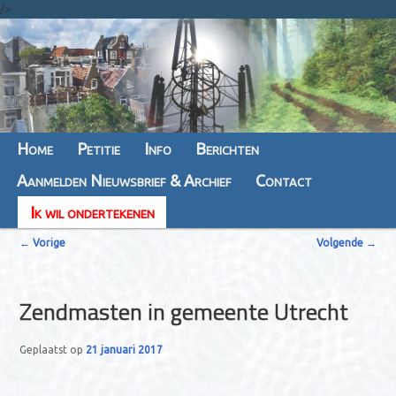
/>
Hoofdmenu
Home
Spring
Spring
Petitie
Info
Berichten
Aanmelden Nieuwsbrief & Archief
naar
naar
Contact
Ik wil ondertekenen
de
de
B
primaire
secundaire
←
Vorige
Volgende
→
e
inhoud
inhoud
r
Zendmasten in gemeente Utrecht
i
c
Geplaatst op
21 januari 2017
h
t