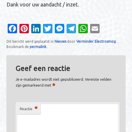
Dank voor uw aandacht / inzet.
Fa
Pi
Li
T
M
T
W
E
c
nt
n
w
es
el
h
m
Dit bericht werd geplaatst in
Nieuws
door
Verminder Electrosmog
.
e
er
k
it
se
e
at
ail
Bookmark de
permalink
.
b
es
e
te
n
gr
s
o
t
dI
r
g
a
A
Geef een reactie
o
n
er
m
p
Je e-mailadres wordt niet gepubliceerd.
Vereiste velden
k
p
*
zijn gemarkeerd met
*
Reactie