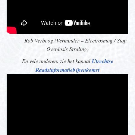
Rob Verboog (Verminder – Electrosmog / Stop
Overdosis Straling)
En vele anderen, zie het kanaal
Utrechtse
Raadsinformatiebijeenkomst