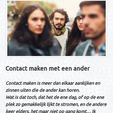
n
a
v
i
g
a
t
i
e
Contact maken met een ander
Contact maken is meer dan elkaar aankijken en
zinnen uiten die de ander kan horen.
Wat is dat toch, dat het de ene dag, of op de ene
plek zo gemakkelijk lijkt te stromen, en de andere
keer elders, het maar niet op gang komt… Ik