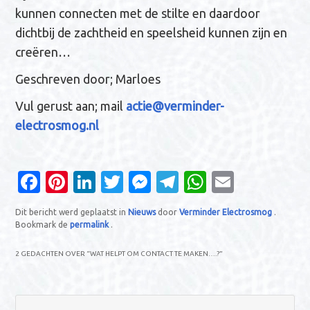
kunnen connecten met de stilte en daardoor
dichtbij de zachtheid en speelsheid kunnen zijn en
creëren…
Geschreven door; Marloes
Vul gerust aan; mail
actie@verminder-
electrosmog.nl
Fa
Pi
Li
T
M
T
W
E
c
nt
n
w
es
el
h
m
Dit bericht werd geplaatst in
Nieuws
door
Verminder Electrosmog
.
e
er
k
it
se
e
at
ail
Bookmark de
permalink
.
b
es
e
te
n
gr
s
2 GEDACHTEN OVER “
WAT HELPT OM CONTACT TE MAKEN….?
”
o
t
dI
r
g
a
A
o
n
er
m
p