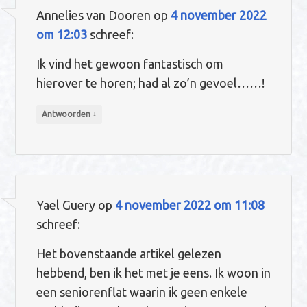
k
p
Annelies van Dooren
op
4 november 2022
om 12:03
schreef:
Ik vind het gewoon fantastisch om
hierover te horen; had al zo’n gevoel……!
↓
Antwoorden
Yael Guery
op
4 november 2022 om 11:08
schreef:
Het bovenstaande artikel gelezen
hebbend, ben ik het met je eens. Ik woon in
een seniorenflat waarin ik geen enkele