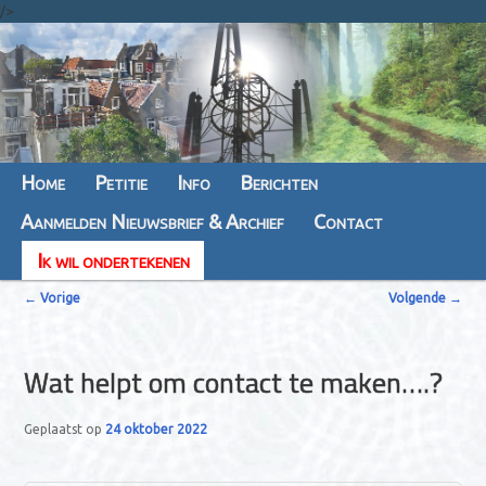
/>
Hoofdmenu
Home
Spring
Spring
Petitie
Info
Berichten
Aanmelden Nieuwsbrief & Archief
naar
naar
Contact
Ik wil ondertekenen
de
de
B
primaire
secundaire
←
Vorige
Volgende
→
e
inhoud
inhoud
r
Wat helpt om contact te maken….?
i
c
Geplaatst op
24 oktober 2022
h
t