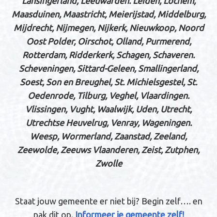
Lansingerland, Leeuwarden. Leiden, Lochem,
Maasduinen, Maastricht, Meierijstad, Middelburg,
Mijdrecht, Nijmegen, Nijkerk, Nieuwkoop, Noord
Oost Polder, Oirschot, Olland, Purmerend,
Rotterdam, Ridderkerk, Schagen, Schaveren.
Scheveningen, Sittard-Geleen, Smallingerland,
Soest, Son en Breughel, St. Michielsgestel, St.
Oedenrode, Tilburg, Veghel, Vlaardingen.
Vlissingen, Vught, Waalwijk, Uden, Utrecht,
Utrechtse Heuvelrug, Venray, Wageningen.
Weesp, Wormerland, Zaanstad, Zeeland,
Zeewolde, Zeeuws Vlaanderen, Zeist, Zutphen,
Zwolle
Staat jouw gemeente er niet bij? Begin zelf…. en
pak dit op.
Informeer je gemeente zelf!