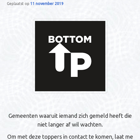
Geplaatst op
11 november 2019
n
a
v
i
g
a
t
i
e
Gemeenten waaruit iemand zich gemeld heeft die
niet langer af wil wachten.
Om met deze toppers in contact te komen, laat me