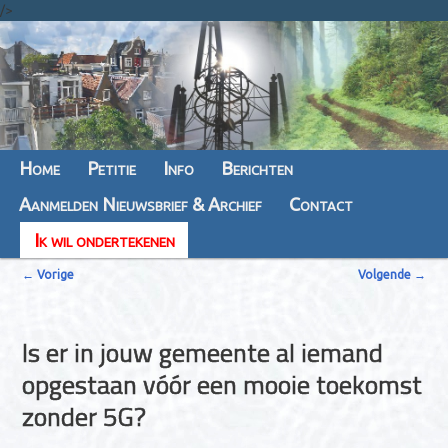
/>
Hoofdmenu
Home
Spring
Spring
Petitie
Info
Berichten
Aanmelden Nieuwsbrief & Archief
naar
naar
Contact
Ik wil ondertekenen
de
de
B
primaire
secundaire
←
Vorige
Volgende
→
e
inhoud
inhoud
r
Is er in jouw gemeente al iemand
i
opgestaan vóór een mooie toekomst
c
zonder 5G?
h
t