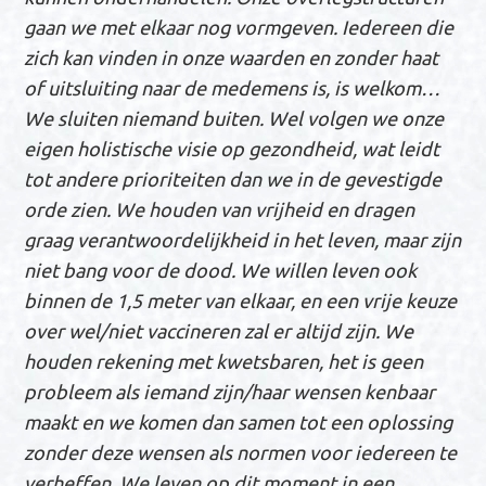
gaan we met elkaar nog vormgeven.
Iedereen die
zich kan vinden in onze waarden en zonder haat
of uitsluiting naar de medemens
is,
is
welkom…
We sluiten niemand buiten.
We
l
volgen we onze
eigen
holistische visie op gezondheid, wat leidt
tot
andere
prioriteiten
dan we in de gevestigde
orde zien
.
We houden van vrijheid en dragen
graag verantwoordelijkheid in het leven, maar zijn
niet bang voor de dood.
We willen leven ook
binnen de 1,5 meter van elkaar,
en een vrije keuze
over wel/niet vaccineren zal er altijd zijn. We
houden
rekening
met kwetsbaren,
het is geen
probleem als iemand zijn/haar wensen kenbaar
maakt en we komen dan samen tot een oplossing
zonder deze wensen als normen voor iedereen te
verheffen.
We leven op dit moment in een