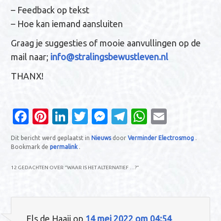
– Feedback op tekst
– Hoe kan iemand aansluiten
Graag je suggesties of mooie aanvullingen op de
mail naar;
info@stralingsbewustleven.nl
THANX!
Fa
Pi
Li
T
M
T
W
E
c
nt
n
w
es
el
h
m
Dit bericht werd geplaatst in
Nieuws
door
Verminder Electrosmog
.
e
er
k
it
se
e
at
ail
Bookmark de
permalink
.
b
es
e
te
n
gr
s
12 GEDACHTEN OVER “
WAAR IS HET ALTERNATIEF …?
”
o
t
dI
r
g
a
A
o
n
er
m
p
k
p
Els de Haaij
op
14 mei 2022 om 04:54