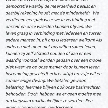
democratie waarbij de meerderheid beslist en
daarbij rekening houdt met de minderheid*. We
verdienen een plek waar we in verbinding met
onszelf en onze waarden kunnen blijven. We
leven graag in verbinding met iedereen en tussen
andere mensen in, bij ons is iedereen welkom! A
ls
anderen
niet
meer
met ons wil
len
samenleven,
kunnen zij zelf afstand houden of kan er een
waardig voorstel worden gedaan over een mooie
plek waar we op onze manier door kunnen leven.
Instemming geschiedt echter altijd op vrije wil en
zonder enige dwang. We betalen gewoon
belasting, h
iermee blijven ook onze
basis
rechten
behouden. Doch, hebben we er geen moeite mee
om langzaam onafhankelijker te worden. Een
eigen schoolsysteem, geldsysteem,