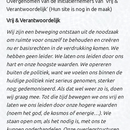
Overgenomen van de initiatiefnemers van ‘Vrij &
n
Verantwoordelijk’ (Hun site is nog in de maak)
a
Vrij & Verantwoordelijk
v
i
Wij zijn
een beweging
ontstaan uit de noodzaak
g
om ruimte voor onszelf te behouden en creëren
a
nu er basisrechten in de verdrukking komen. We
t
hebben geen leider.
We laten ons leiden door ons
i
hart en onze hoogste waarden. We opereren
e
buiten de politiek, want we voelen ons binnen de
huidige politiek niet serieus genomen, sterker
nog; gedemoniseerd. Als dat wel weer zo is, doen
wij graag mee. Tot die tijd bewegen we ons vrij en
laten we ons leiden door onze hogere waarden
(noem het god, de kosmos of energie…). We
staan open om, als het nodig is, met ons te
kunnen onderhandelen.
Onze overlegstructuren