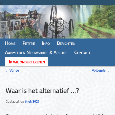
/>
Hoofdmenu
Home
Spring
Spring
Petitie
Info
Berichten
Aanmelden Nieuwsbrief & Archief
naar
naar
Contact
Ik wil ondertekenen
de
de
B
primaire
secundaire
←
Vorige
Volgende
→
e
inhoud
inhoud
r
Waar is het alternatief …?
i
c
Geplaatst op
6 juli 2021
h
t