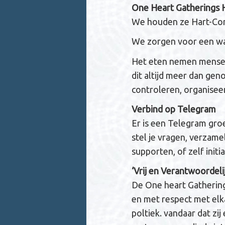
One Heart Gathering
We houden ze Hart-Core
We zorgen voor een wa
Het eten nemen mensen 
dit altijd meer dan gen
controleren, organisee
Verbind op Telegram
Er is een Telegram gro
stel je vragen, verzam
supporten, of zelf ini
‘Vrij en Verantwoordelij
De One heart Gathering
en met respect met el
poltiek. vandaar dat zij