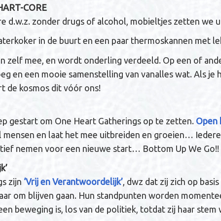
s HART-CORE
 d.w.z. zonder drugs of alcohol, mobieltjes zetten we 
terkoker in de buurt en een paar thermoskannen met le
zelf mee, en wordt onderling verdeeld. Op een of ander
oeg en een mooie samenstelling van vanalles wat. Als je h
rt de kosmos dit vóór ons!
ep gestart om One Heart Gatherings op te zetten.
Open h
el mensen en laat het mee uitbreiden en groeien… Ieder
tiatief nemen voor een nieuwe start… Bottom Up We Go!!
k’
s zijn
‘Vrij en Verantwoordelijk’
, dwz dat zij zich op basi
kaar om blijven gaan. Hun standpunten worden momentee
 een beweging is, los van de politiek, totdat zij haar ste