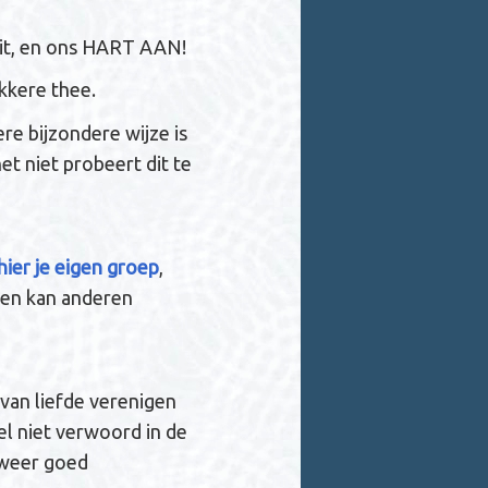
uit, en ons HART AAN!
kkere thee.
e bijzondere wijze is
et niet probeert dit te
ier je eigen groep
,
een kan anderen
s van liefde verenigen
l niet verwoord in de
m weer goed