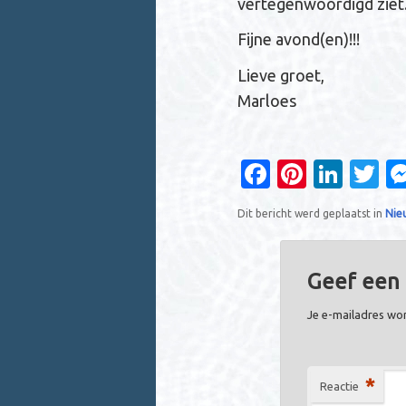
vertegenwoordigd ziet
Fijne avond(en)!!!
Lieve groet,
Marloes
Fa
Pi
Li
T
c
nt
n
w
Dit bericht werd geplaatst in
Nie
e
er
k
it
b
es
e
t
Geef een 
o
t
dI
r
o
n
Je e-mailadres wor
k
*
Reactie