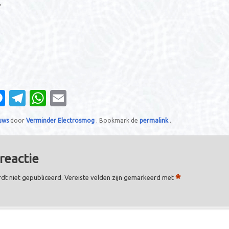
.
M
T
W
E
es
el
h
m
uws
door
Verminder Electrosmog
. Bookmark de
permalink
.
se
e
at
ail
e
n
gr
s
reactie
g
a
A
er
m
p
*
dt niet gepubliceerd.
Vereiste velden zijn gemarkeerd met
p