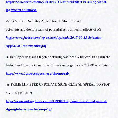
https://www.nrc.nl/nieuws/2018/12/12/dit-verandert-er-als-5g-wordt-
ingevoerd-a3060456
5G Appeal – Scientist Appeal for 5G Moratorium 1
-2-
Scientists and doctors warn of potential serious health effects of 5G
https://www.jrseco.com/wp-content/uploads/2017-09-13-Scientist-
Appeal-5G-Moratorium.pdf
Het Appèl richt zich tegen de straling van het 5G-netwerk in de directe
-3-
leefomgeving en 5G vanuit de ruimte van de geplande 20.000 satellieten.
https://www.5gspaceappeal.org/the-appeal/
PRIME MINISTER OF POLAND SIGNS GLOBAL APPEAL TO STOP
-3a-
5G – 10 juni 2019
https://www.wakingtimes.com/2019/06/10/prime-minister-of-poland-
signs-global-appeal-to-stop-5g/