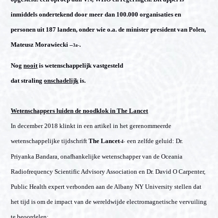
inmiddels ondertekend door meer dan 100.000 organisaties en
personen uit 187 landen, onder wie o.a. de minister president van Polen,
Mateusz Morawiecki –
.
3a-
Nog
nooit
is wetenschappelijk vastgesteld
dat straling
onschadelijk
is.
Wetenschappers luiden de noodklok in The Lancet
In december 2018 klinkt in een artikel in het gerenommeerde
wetenschappelijke tijdschrift
The Lancet
een zelfde geluid: Dr.
-4-
Priyanka Bandara, onafhankelijke wetenschapper van de Oceania
Radiofrequency Scientific Advisory Association en Dr. David O Carpenter,
Public Health expert verbonden aan de Albany NY University stellen dat
het tijd is om de impact van de wereldwijde electromagnetische vervuiling
te beoordelen: