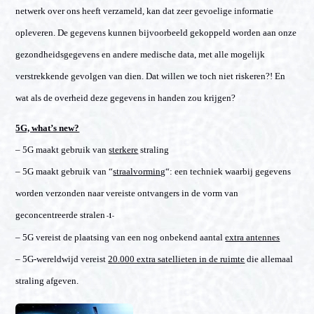
netwerk over ons heeft verzameld, kan dat zeer gevoelige informatie
opleveren. De gegevens kunnen bijvoorbeeld gekoppeld worden aan onze
gezondheidsgegevens en andere medische data, met alle mogelijk
verstrekkende gevolgen van dien. Dat willen we toch niet riskeren?! En
wat als de overheid deze gegevens in handen zou krijgen?
5G, what’s new?
– 5G maakt gebruik van
sterkere
straling
– 5G maakt gebruik van “
straalvorming
“: een techniek waarbij gegevens
worden verzonden naar vereiste ontvangers in de vorm van
geconcentreerde stralen
-1-
– 5G vereist de plaatsing van een nog onbekend aantal
extra antennes
– 5G-wereldwijd vereist
20.000 extra satellieten in de ruimte
die allemaal
straling afgeven.