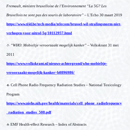
Fremault, ministre bruxelloise de l’Environnement “La 5G? Les
Bruxellois ne sont pas des souris de laboratoire”
– L’Echo 30 maart 2019
https://www.tijd.be/tech-media/telecom/brussel-wil-stralingsnorm-niet-
verhogen-voor-uitrol-5g/10112957.html
“WHO: Mobieltje veroorzaakt mogelijk kanker”
– Volkskrant 31 mei
-7-
2011
https://www.volkskrant.nl/nieuws-achtergrond/who-mobieltje-
veroorzaakt-mogelijk-kanker~b0896986/
Cell Phone Radio Frequency Radiation Studies – National Toxicology
-8-
Program
https://www.niehs.nih.gov/health/materials/cell_phone_radiofrequency
_radiation_studies_508.pdf
EMF Health-effect Research – Index of Abstracts
-9-