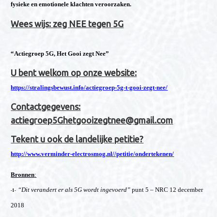
fysieke en emotionele klachten veroorzaken.
Wees wijs: zeg NEE tegen 5G
“Actiegroep 5G, Het Gooi zegt Nee”
U bent welkom op onze website:
https://stralingsbewust.info/actiegroep-5g-t-gooi-zegt-nee/
Contactgegevens:
actiegroep5Ghetgooizegtnee@gmail.com
Tekent u ook de landelijke petitie?
http://www.verminder-electrosmog.nl//petitie/ondertekenen/
Bronnen
:
“Dit verandert er als 5G wordt ingevoerd”
punt 5 – NRC 12 december
-1-
2018