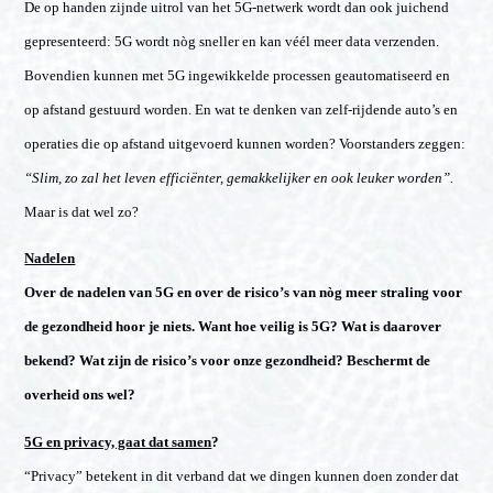
De op handen zijnde uitrol van het 5G-netwerk wordt dan ook juichend
gepresenteerd: 5G wordt nòg sneller en kan véél meer data verzenden.
Bovendien kunnen met 5G ingewikkelde processen geautomatiseerd en
op afstand gestuurd worden. En wat te denken van zelf-rijdende auto’s en
operaties die op afstand uitgevoerd kunnen worden? Voorstanders zeggen:
“Slim, zo zal het leven efficiënter, gemakkelijker en ook leuker worden”.
Maar is dat wel zo?
Nadelen
Over de nadelen van 5G en over de risico’s van nòg meer straling voor
de gezondheid hoor je niets. Want hoe veilig is 5G? Wat is daarover
bekend? Wat zijn de risico’s voor onze gezondheid? Beschermt de
overheid ons wel?
5G en privacy, gaat dat samen
?
“Privacy” betekent in dit verband dat we dingen kunnen doen zonder dat