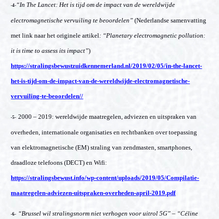
“In The Lancet: Het is tijd om de impact van de wereldwijde
-4-
electromagnetische vervuiling te beoordelen”
(Nederlandse samenvatting
met link naar het originele artikel
: “Planetary electromagnetic pollution:
it is time to assess its impact”
)
https://stralingsbewustzuidkennemerland.nl/2019/02/05/in-the-lancet-
het-is-tijd-om-de-impact-van-de-wereldwijde-electromagnetische-
vervuiling-te-beoordelen//
2000 – 2019: wereldwijde maatregelen, adviezen en uitspraken van
-5-
overheden, internationale organisaties en rechtbanken over toepassing
van elektromagnetische (EM) straling van zendmasten, smartphones,
draadloze telefoons (DECT) en Wifi:
https://stralingsbewust.info/wp-content/uploads/2019/05/Compilatie-
maatregelen-adviezen-uitspraken-overheden-april-2019.pdf
“Brussel wil stralingsnorm niet verhogen voor uitrol 5G” – “Céline
-6-