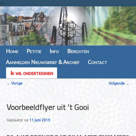
/>
Hoofdmenu
Home
Spring
Spring
Petitie
Info
Berichten
Aanmelden Nieuwsbrief & Archief
naar
naar
Contact
Ik wil ondertekenen
de
de
B
primaire
secundaire
←
Vorige
Volgende
→
e
inhoud
inhoud
r
Voorbeeldflyer uit ’t Gooi
i
c
Geplaatst op
11 juni 2019
h
t