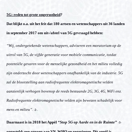
5G: reden tot grote ongerustheid
?
Dat blijkt o.a. uit het feit dat 180 artsen en wetenschappers uit 36 landen
in september 2017 om uit-/afstel van 5G gevraagd hebben:
“Wij, ondergetekende wetenschappers, adviseren een moratorium op de
uitrol van 5G, de vijfde generatie voor mobiele communicatie, totdat
potentiële gevaren voor de menselijke gezondheid en het milieu volledig
zijn onderzocht door wetenschappers onafhankelijk van de industrie. 5G
zal de blootstelling aan radiofrequente elektromagnetische velden
aanzienlijk verhogen bovenop de reeds bestaande 2G, 3G, 4G, WiFi enz.
Radiofrequente elektromagnetische velden zijn bewezen schadelijk voor
mens en milieu”.
-2-.
Daarnaast is in 2018 het Appèl
“Stop 5G op Aarde en in de Ruimte”
-3-
opgesteld: een oproep aan VN, WHO en regeringen. Dit appèl is