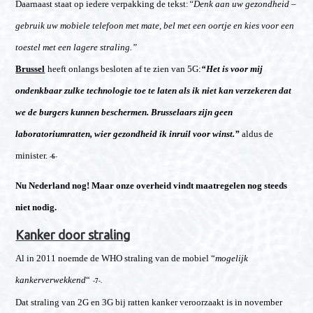
Daarnaast staat op iedere verpakking de tekst:
“Denk aan uw gezondheid –
gebruik uw mobiele telefoon met mate, bel met een oortje en kies voor een
toestel met een lagere straling.”
Brussel
heeft onlangs besloten af te zien van 5G:
“Het is voor mij
ondenkbaar zulke technologie toe te laten als ik niet kan verzekeren dat
we de burgers kunnen beschermen. Brusselaars zijn geen
laboratoriumratten, wier gezondheid ik inruil voor winst.”
aldus de
minister.
-6-
Nu Nederland nog! Maar onze overheid vindt maatregelen nog steeds
niet nodig.
Kanker door straling
Al in 2011 noemde de WHO straling van de mobiel “
mogelijk
kankerverwekkend
“
-7-.
Dat straling van 2G en 3G bij ratten kanker veroorzaakt is in november