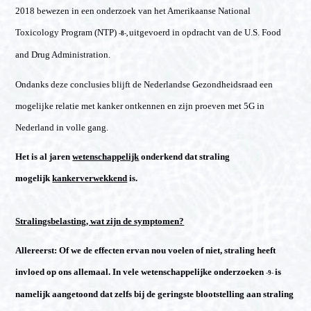
2018 bewezen in een onderzoek van het Amerikaanse National
Toxicology Program (NTP)
uitgevoerd in opdracht van de U.S. Food
-8-,
and Drug Administration.
Ondanks deze conclusies blijft de Nederlandse Gezondheidsraad een
mogelijke relatie met kanker ontkennen en zijn proeven met 5G in
Nederland in volle gang.
Het is al jaren
wetenschappelijk
onderkend dat straling
mogelijk
kankerverwekkend
is.
Stralingsbelasting, wat zijn de symptomen?
Allereerst: Of we de effecten ervan nou voelen of niet, straling heeft
invloed op ons allemaal. In vele wetenschappelijke onderzoeken
is
-9-
namelijk aangetoond dat zelfs bij de geringste blootstelling aan straling