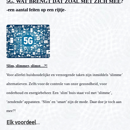
5G, WAT BRENGT DAT ZOAL MET ZICH MEE
?
n
-een aantal feiten op een rijtje-
a
v
i
g
a
t
i
Slim, slimmer, slimst…?!
e
Voor allerlei huishoudelijke en verzorgende taken zijn inmiddels ‘slimme’
alternatieven. Zelfs voor de controle van onze gezondheid, voor
onderhoud en energiebeheer. Een ‘slim’ huis staat vol met ‘slimme’,
‘zendende’ apparaten. ‘Slim’ en ‘smart’ zijn de mode. Daar doe je toch aan
mee?!
Elk voordeel
…