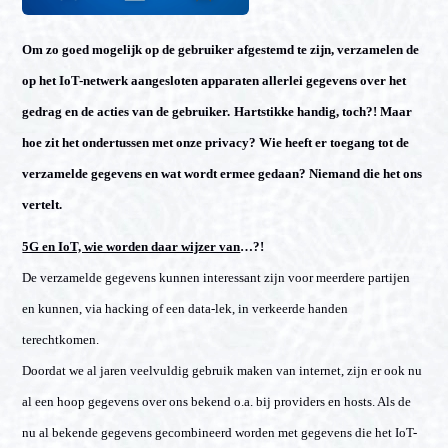
Om zo goed mogelijk op de gebruiker afgestemd te zijn, verzamelen de
op het IoT-netwerk aangesloten apparaten allerlei gegevens over het
gedrag en de acties van de gebruiker.
Hartstikke handig, toch?! Maar
hoe zit het ondertussen met onze privacy? Wie heeft er toegang tot de
verzamelde gegevens en wat wordt ermee gedaan? Niemand die het ons
vertelt.
5G en IoT, wie worden daar wijzer van
…?!
De verzamelde gegevens kunnen interessant zijn voor meerdere partijen
en kunnen, via hacking of een data-lek, in verkeerde handen
terechtkomen.
Doordat we al jaren veelvuldig gebruik maken van internet, zijn er ook nu
al een hoop gegevens over ons bekend o.a. bij providers en hosts. Als de
nu al bekende gegevens gecombineerd worden met gegevens die het IoT-