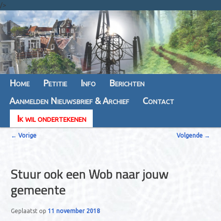
/>
Hoofdmenu
Home
Spring
Spring
Petitie
Info
Berichten
Aanmelden Nieuwsbrief & Archief
naar
naar
Contact
Ik wil ondertekenen
de
de
B
primaire
secundaire
←
Vorige
Volgende
→
e
inhoud
inhoud
r
Stuur ook een Wob naar jouw
i
gemeente
c
h
Geplaatst op
11 november 2018
t