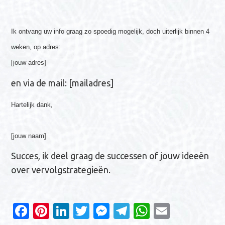
Ik ontvang uw info graag zo spoedig mogelijk, doch uiterlijk binnen 4
weken, op adres:
[jouw adres]
en via de mail: [mailadres]
Hartelijk dank,
[jouw naam]
Succes, ik deel graag de successen of jouw ideeën
over vervolgstrategieën.
Fa
Pi
Li
T
M
T
W
E