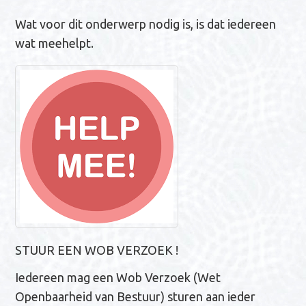
n
Wat voor dit onderwerp nodig is, is dat iedereen
a
wat meehelpt.
v
i
g
a
t
i
e
STUUR EEN WOB VERZOEK !
Iedereen mag een Wob Verzoek (Wet
Openbaarheid van Bestuur) sturen aan ieder