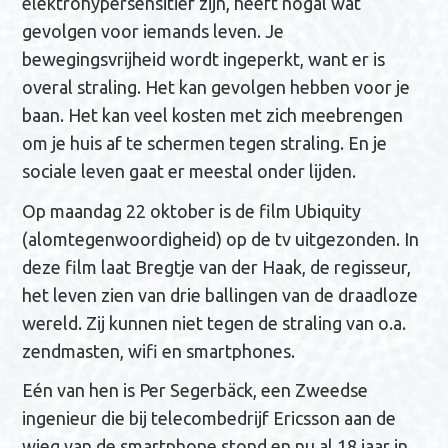
elektrohypersensitief zijn, heeft nogal wat
gevolgen voor iemands leven. Je
bewegingsvrijheid wordt ingeperkt, want er is
overal straling. Het kan gevolgen hebben voor je
baan. Het kan veel kosten met zich meebrengen
om je huis af te schermen tegen straling. En je
sociale leven gaat er meestal onder lijden.
Op maandag 22 oktober is de film Ubiquity
(alomtegenwoordigheid) op de tv uitgezonden. In
deze film laat Bregtje van der Haak, de regisseur,
het leven zien van drie ballingen van de draadloze
wereld. Zij kunnen niet tegen de straling van o.a.
zendmasten, wifi en smartphones.
Eén van hen is Per Segerbäck, een Zweedse
ingenieur die bij telecombedrijf Ericsson aan de
wieg van de smartphone stond en nu al 18 jaar in