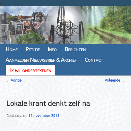
/>
Hoofdmenu
Home
Spring
Spring
Petitie
Info
Berichten
Aanmelden Nieuwsbrief & Archief
naar
naar
Contact
Ik wil ondertekenen
de
de
B
primaire
secundaire
←
Vorige
Volgende
→
e
inhoud
inhoud
r
Lokale krant denkt zelf na
i
c
Geplaatst op
12 november 2018
h
t