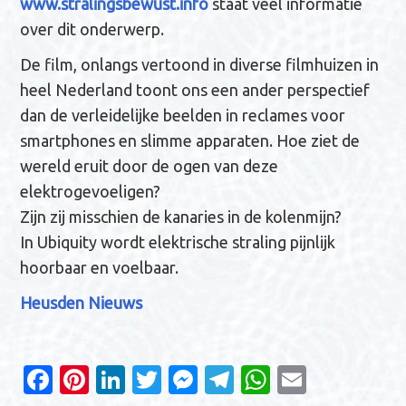
www.stralingsbewust.info
staat veel informatie
over dit onderwerp.
De film, onlangs vertoond in diverse filmhuizen in
heel Nederland toont ons een ander perspectief
dan de verleidelijke beelden in reclames voor
smartphones en slimme apparaten. Hoe ziet de
wereld eruit door de ogen van deze
elektrogevoeligen?
Zijn zij misschien de kanaries in de kolenmijn?
In Ubiquity wordt elektrische straling pijnlijk
hoorbaar en voelbaar.
Heusden Nieuws
Fa
Pi
Li
T
M
T
W
E