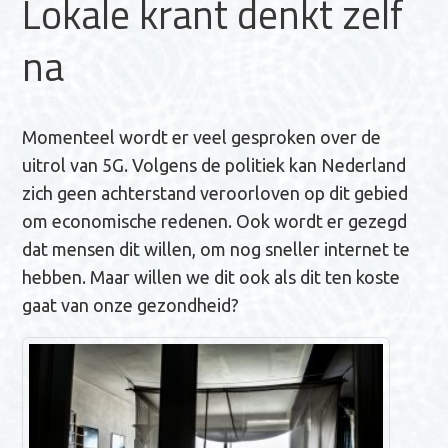
Lokale krant denkt zelf
n
na
a
v
i
g
Momenteel wordt er veel gesproken over de
a
uitrol van 5G. Volgens de politiek kan Nederland
t
zich geen achterstand veroorloven op dit gebied
i
om economische redenen. Ook wordt er gezegd
e
dat mensen dit willen, om nog sneller internet te
hebben. Maar willen we dit ook als dit ten koste
gaat van onze gezondheid?