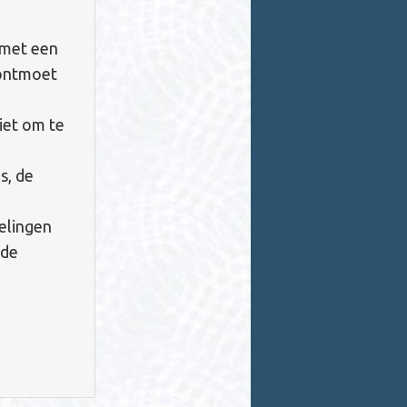
 met een
 ontmoet
iet om te
s, de
elingen
 de