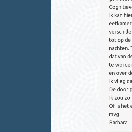
Cognitiev
Ik kan hie
eetkamers
verschill
tot op de
nachten. 
dat van d
te worden
en over d
Ik vlieg 
De door p
Ik zou zo
Of is het
mvg
Barbara