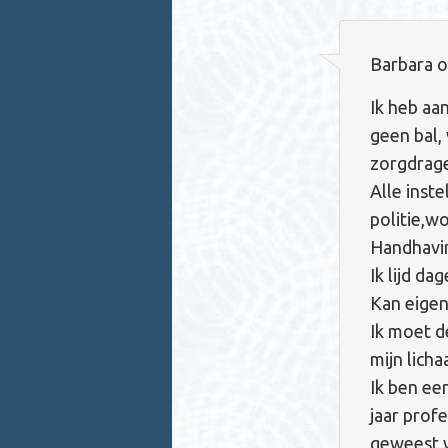
Barbara
o
Ik heb aa
geen bal, 
zorgdrage
Alle inste
politie,w
Handhavi
Ik lijd da
Kan eigenl
Ik moet d
mijn licha
Ik ben ee
jaar profe
geweest w