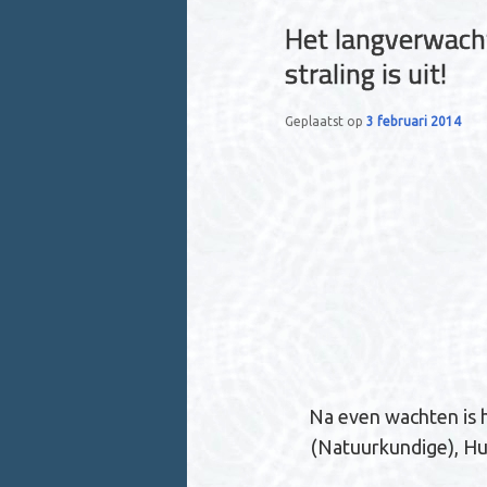
r
primaire
secundaire
Het langverwacht
i
straling is uit!
inhoud
inhoud
c
h
Geplaatst op
3 februari 2014
t
n
a
v
i
g
a
t
i
e
Na even wachten is 
(Natuurkundige), Hu