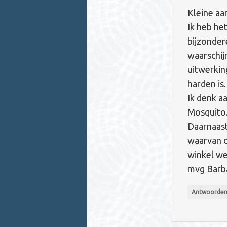
Kleine aan
Ik heb he
bijzonder
waarschij
uitwerkin
harden is.
Ik denk aa
Mosquito.
Daarnaast
waarvan d
winkel we
mvg Barb
Antwoorde