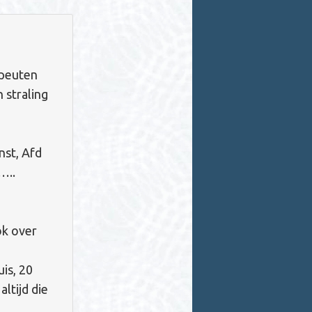
apeuten
 straling
nst, Afd
…..
ok over
is, 20
ltijd die