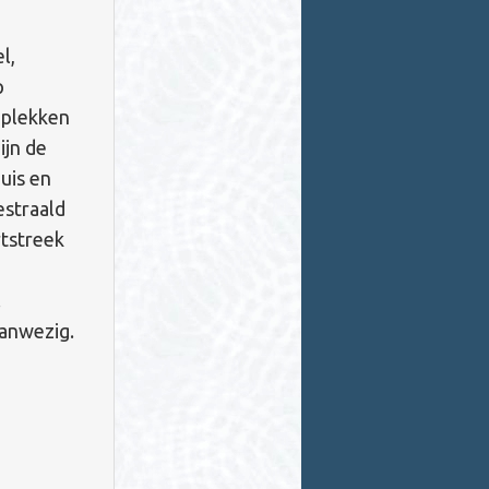
l,
p
 plekken
ijn de
uis en
estraald
rtstreek
.
aanwezig.