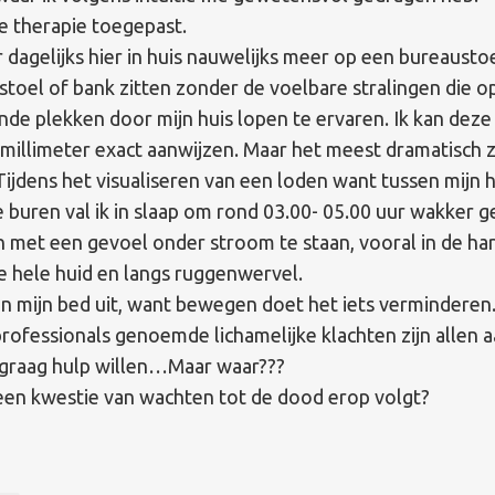
e therapie toegepast.
r dagelijks hier in huis nauwelijks meer op een bureaustoe
toel of bank zitten zonder de voelbare stralingen die o
ende plekken door mijn huis lopen te ervaren. Ik kan deze
 millimeter exact aanwijzen. Maar het meest dramatisch z
Tijdens het visualiseren van een loden want tussen mijn h
e buren val ik in slaap om rond 03.00- 05.00 uur wakker g
 met een gevoel onder stroom te staan, vooral in de ha
e hele huid en langs ruggenwervel.
dan mijn bed uit, want bewegen doet het iets verminderen
rofessionals genoemde lichamelijke klachten zijn allen 
 graag hulp willen…Maar waar???
 een kwestie van wachten tot de dood erop volgt?