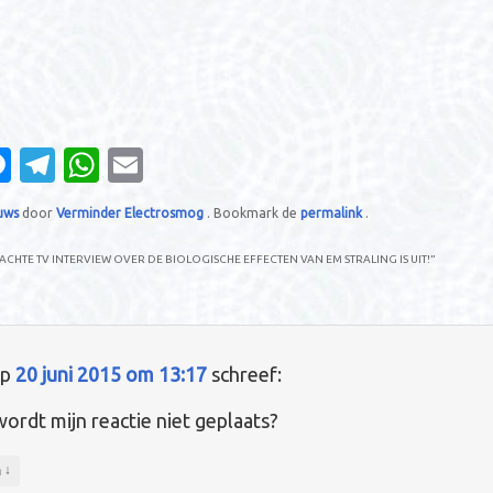
M
T
W
E
es
el
h
m
uws
door
Verminder Electrosmog
. Bookmark de
permalink
.
se
e
at
ail
e
n
gr
s
CHTE TV INTERVIEW OVER DE BIOLOGISCHE EFFECTEN VAN EM STRALING IS UIT!
”
g
a
A
er
m
p
p
p
20 juni 2015 om 13:17
schreef:
rdt mijn reactie niet geplaats?
↓
n