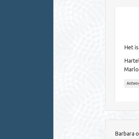
Het i
Hartel
Marlo
Antwo
Barbara
o