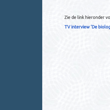
Zie de link hieronder v
TV interview ‘De biolog