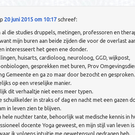
p
20 juni 2015 om 10:17
schreef:
n al die studies druppels, metingen, professoren en ther
want mijn buren aan beide zijden die voor de overlast aan
n interesseert het geen ene donder.
llingen, huisarts, cardioloog, neuroloog, GGD, wijkpost,
oonbiologen, gesprekken met buren, Prov Omgevingsdie
ng Gemeente en ga zo maar door bezocht en gesproken
gelijks op een vreselijke manier.
ijk dit verhaaltje niet eens meer typen.
e schuilkelder in straks of dag en nacht met een gazen d
am in leven zien te blijven.
n hele nuchter tante, behoorlijk wat medische kennis in hu
ssioneel docente Yoga geweest, en mijn stijl van leven is a
aar ik volgens intuitie me gewetensvol gedragen heb.