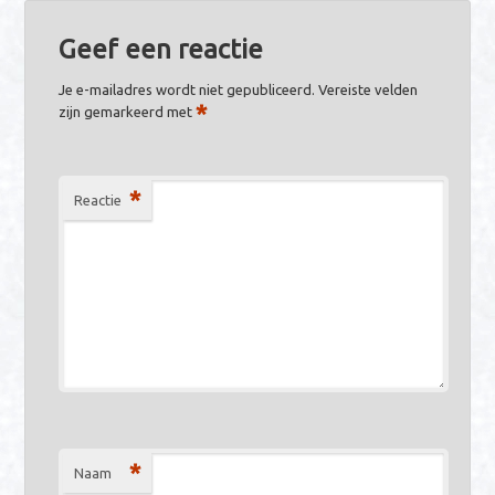
b
es
e
te
n
gr
s
o
t
dI
r
g
a
A
Geef een reactie
o
n
er
m
p
Je e-mailadres wordt niet gepubliceerd.
Vereiste velden
k
p
*
zijn gemarkeerd met
*
Reactie
*
Naam