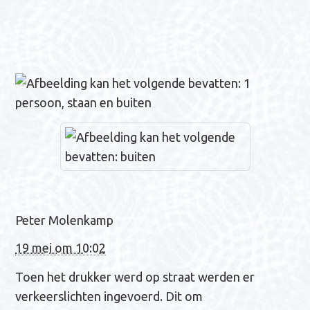
n
a
v
i
g
a
t
i
e
Peter Molenkamp
19 mei om 10:02
Toen het drukker werd op straat werden er
verkeerslichten ingevoerd. Dit om