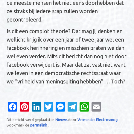
de meeste mensen het niet eens doorhebben dat
ze straks bij iedere stap zullen worden
gecontroleerd.
Is dit een complot theorie? Dat mag jij denken en
wellicht krijg ik over een jaar of twee jaar wel een
facebook herinnering en misschien praten we dan
wel even verder. Mits dit bericht dan nog niet door
facebook verwijdert is. Maar dat zal vast niet want
we leven in een democratische rechtsstaat waar
we “vrijheid van meningsuiting hebbben”…. Toch?
Fa
Pi
Li
T
M
T
W
E
c
nt
n
w
es
el
h
m
Dit bericht werd geplaatst in
Nieuws
door
Verminder Electrosmog
.
e
er
k
it
se
e
at
ail
Bookmark de
permalink
.