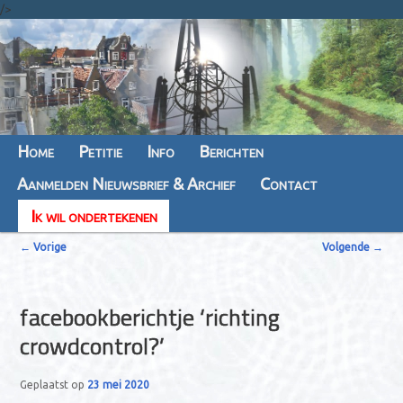
/>
Hoofdmenu
Home
Spring
Spring
Petitie
Info
Berichten
Aanmelden Nieuwsbrief & Archief
naar
naar
Contact
Ik wil ondertekenen
de
de
B
primaire
secundaire
←
Vorige
Volgende
→
e
inhoud
inhoud
r
facebookberichtje ‘richting
i
crowdcontrol?’
c
h
Geplaatst op
23 mei 2020
t