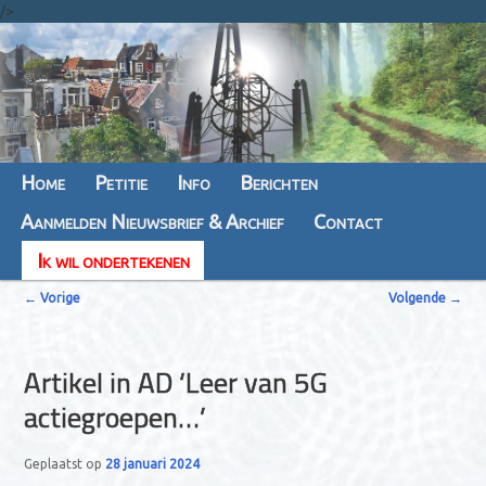
/>
Hoofdmenu
Home
Spring
Spring
Petitie
Info
Berichten
Aanmelden Nieuwsbrief & Archief
naar
naar
Contact
Ik wil ondertekenen
de
de
B
primaire
secundaire
←
Vorige
Volgende
→
e
inhoud
inhoud
r
Artikel in AD ‘Leer van 5G
i
actiegroepen…’
c
h
Geplaatst op
28 januari 2024
t