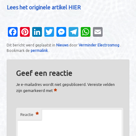
Lees het originele artikel HIER
Fa
Pi
Li
T
M
T
W
E
c
nt
n
w
es
el
h
m
Dit bericht werd geplaatst in
Nieuws
door
Verminder Electrosmog
.
e
er
k
it
se
e
at
ail
Bookmark de
permalink
.
b
es
e
te
n
gr
s
o
t
dI
r
g
a
A
Geef een reactie
o
n
er
m
p
Je e-mailadres wordt niet gepubliceerd.
Vereiste velden
k
p
*
zijn gemarkeerd met
*
Reactie