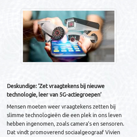
n
a
v
i
g
a
t
i
e
Deskundige: ‘Zet vraagtekens bij nieuwe
technologie, leer van 5G-actiegroepen’
Mensen moeten weer vraagtekens zetten bij
slimme technologieën die een plek in ons leven
hebben ingenomen, zoals camera’s en sensoren.
Dat vindt promoverend sociaalgeograaf Vivien