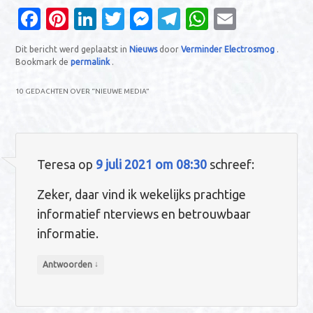
Fa
Pi
Li
T
M
T
W
E
c
nt
n
w
es
el
h
m
Dit bericht werd geplaatst in
Nieuws
door
Verminder Electrosmog
.
e
er
k
it
se
e
at
ail
Bookmark de
permalink
.
b
es
e
te
n
gr
s
10 GEDACHTEN OVER “
NIEUWE MEDIA
”
o
t
dI
r
g
a
A
o
n
er
m
p
k
p
Teresa
op
9 juli 2021 om 08:30
schreef:
Zeker, daar vind ik wekelijks prachtige
informatief nterviews en betrouwbaar
informatie.
↓
Antwoorden