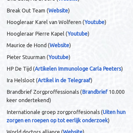
Break Out Team (
Website
)
Hoogleraar Karel van Wolferen (
Youtube
)
Hoogleraar Pierre Kapel (
Youtube
)
Maurice de Hond (
Website
)
Pieter Stuurman (
Youtube
)
HP De Tijd (
Artikelen Immunologe Carla Peeters
)
Ira Helsloot (
Artikel in de Telegraaf
)
Brandbrief Zorgproffessionals (
Brandbrief
10.000
keer ondertekend)
Internationale groep zorgproffesionals (
Uiten hun
zorgen en roepen op tot eerlijk onderzoek
)
World doctors alliance (
Website
)