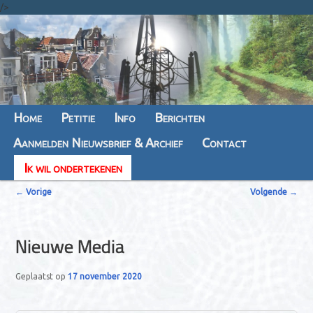
/>
Hoofdmenu
Home
Spring
Spring
Petitie
Info
Berichten
Aanmelden Nieuwsbrief & Archief
naar
naar
Contact
Ik wil ondertekenen
de
de
B
primaire
secundaire
←
Vorige
Volgende
→
e
inhoud
inhoud
r
Nieuwe Media
i
c
Geplaatst op
17 november 2020
h
t