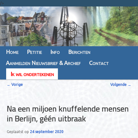
/>
Hoofdmenu
Home
Spring
Spring
Petitie
Info
Berichten
Aanmelden Nieuwsbrief & Archief
naar
naar
Contact
Ik wil ondertekenen
de
de
B
primaire
secundaire
←
Vorige
Volgende
→
e
inhoud
inhoud
r
Na een miljoen knuffelende mensen
i
in Berlijn, géén uitbraak
c
h
Geplaatst op
24 september 2020
t