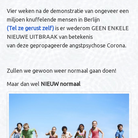
n
Vier weken na de demonstratie van ongeveer een
a
miljoen knuffelende mensen in Berlijn
v
(Tel ze gerust zelf)
is er wederom GEEN ENKELE
i
NIEUWE UITBRAAK van betekenis
g
van deze gepropageerde angstpsychose Corona.
a
t
i
Zullen we gewoon weer normaal gaan doen!
e
Maar dan wel
NIEUW normaal