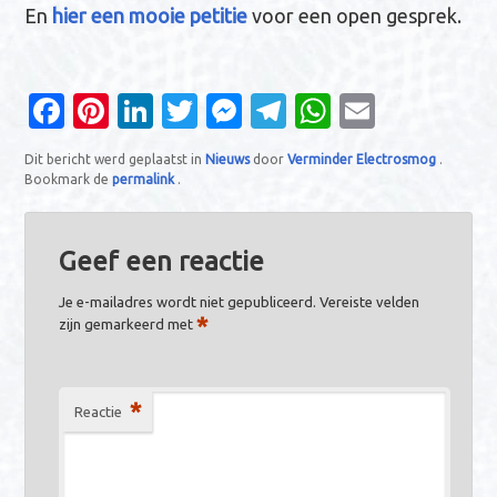
En
hier een mooie petitie
voor een open gesprek.
Fa
Pi
Li
T
M
T
W
E
c
nt
n
w
es
el
h
m
Dit bericht werd geplaatst in
Nieuws
door
Verminder Electrosmog
.
e
er
k
it
se
e
at
ail
Bookmark de
permalink
.
b
es
e
te
n
gr
s
o
t
dI
r
g
a
A
Geef een reactie
o
n
er
m
p
Je e-mailadres wordt niet gepubliceerd.
Vereiste velden
k
p
*
zijn gemarkeerd met
*
Reactie