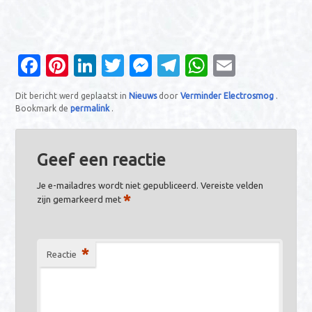
Fa
Pi
Li
T
M
T
W
E
c
nt
n
w
es
el
h
m
Dit bericht werd geplaatst in
Nieuws
door
Verminder Electrosmog
.
e
er
k
it
se
e
at
ail
Bookmark de
permalink
.
b
es
e
te
n
gr
s
o
t
dI
r
g
a
A
Geef een reactie
o
n
er
m
p
Je e-mailadres wordt niet gepubliceerd.
Vereiste velden
k
p
*
zijn gemarkeerd met
*
Reactie