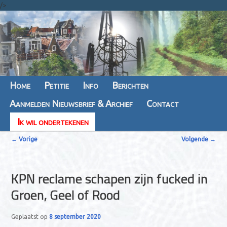
/>
Hoofdmenu
Home
Spring
Spring
Petitie
Info
Berichten
Aanmelden Nieuwsbrief & Archief
naar
naar
Contact
Ik wil ondertekenen
de
de
B
primaire
secundaire
←
Vorige
Volgende
→
e
inhoud
inhoud
r
KPN reclame schapen zijn fucked in
i
Groen, Geel of Rood
c
h
Geplaatst op
8 september 2020
t