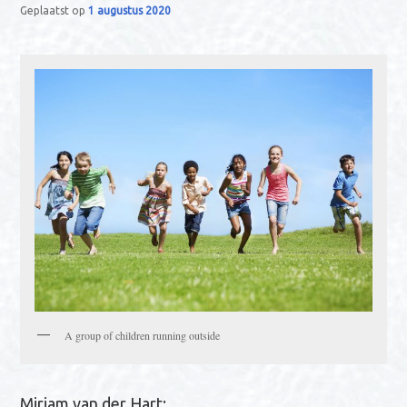
Geplaatst op
1 augustus 2020
n
a
v
i
g
a
t
i
e
A group of children running outside
Mirjam van der Hart: