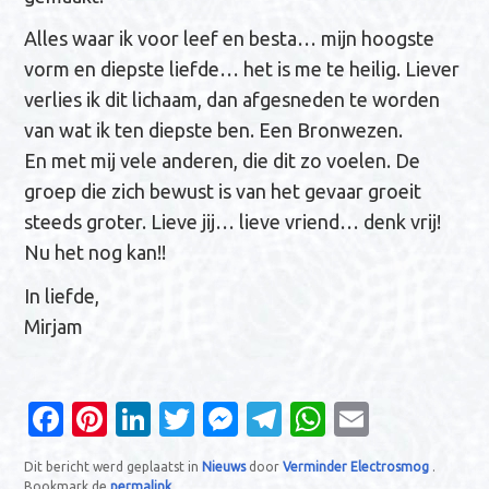
Alles waar ik voor leef en besta… mijn hoogste
vorm en diepste liefde… het is me te heilig. Liever
verlies ik dit lichaam, dan afgesneden te worden
van wat ik ten diepste ben. Een Bronwezen.
En met mij vele anderen, die dit zo voelen. De
groep die zich bewust is van het gevaar groeit
steeds groter. Lieve jij… lieve vriend… denk vrij!
Nu het nog kan!!
In liefde,
Mirjam
Fa
Pi
Li
T
M
T
W
E
c
nt
n
w
es
el
h
m
Dit bericht werd geplaatst in
Nieuws
door
Verminder Electrosmog
.
e
er
k
it
se
e
at
ail
Bookmark de
permalink
.