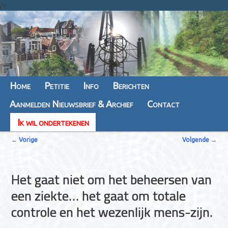
/>
Hoofdmenu
Home
Spring
Spring
Petitie
Info
Berichten
Aanmelden Nieuwsbrief & Archief
naar
naar
Contact
Ik wil ondertekenen
de
de
B
primaire
secundaire
←
Vorige
Volgende
→
e
inhoud
inhoud
r
Het gaat niet om het beheersen van
i
een ziekte… het gaat om totale
c
controle en het wezenlijk mens-zijn.
h
t