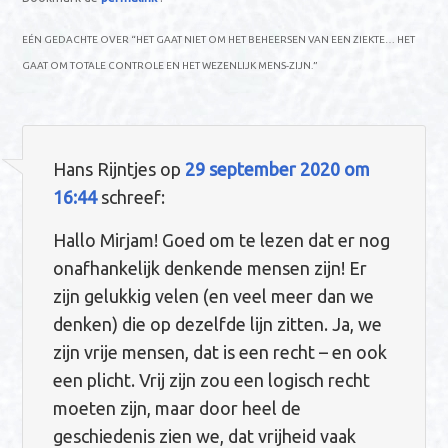
b
es
e
te
n
gr
s
EÉN GEDACHTE OVER “
HET GAAT NIET OM HET BEHEERSEN VAN EEN ZIEKTE… HET
o
t
dI
r
g
a
A
GAAT OM TOTALE CONTROLE EN HET WEZENLIJK MENS-ZIJN.
”
o
n
er
m
p
k
p
Hans Rijntjes
op
29 september 2020 om
16:44
schreef:
Hallo Mirjam! Goed om te lezen dat er nog
onafhankelijk denkende mensen zijn! Er
zijn gelukkig velen (en veel meer dan we
denken) die op dezelfde lijn zitten. Ja, we
zijn vrije mensen, dat is een recht – en ook
een plicht. Vrij zijn zou een logisch recht
moeten zijn, maar door heel de
geschiedenis zien we, dat vrijheid vaak