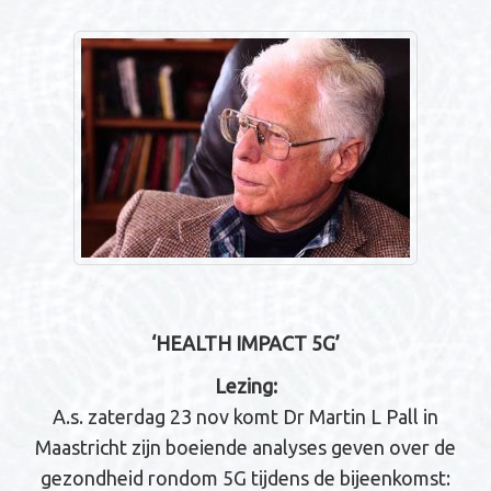
n
a
v
i
g
a
t
i
e
‘HEALTH IMPACT 5G’
Lezing:
A.s. zaterdag 23 nov komt Dr Martin L Pall in
Maastricht zijn boeiende analyses geven over de
gezondheid rondom 5G tijdens de bijeenkomst: