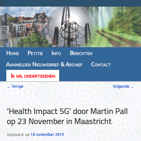
/>
Hoofdmenu
Home
Spring
Spring
Petitie
Info
Berichten
Aanmelden Nieuwsbrief & Archief
naar
naar
Contact
Ik wil ondertekenen
de
de
B
primaire
secundaire
←
Vorige
Volgende
→
e
inhoud
inhoud
r
‘Health Impact 5G’ door Martin Pall
i
op 23 November in Maastricht
c
h
Geplaatst op
18 november 2019
t