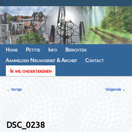
/>
Hoofdmenu
Home
Spring
Spring
Petitie
Info
Berichten
Aanmelden Nieuwsbrief & Archief
naar
naar
Contact
Ik wil ondertekenen
de
de
primaire
secundaire
A
← Vorige
Volgende →
inhoud
inhoud
f
b
e
e
DSC_0238
l