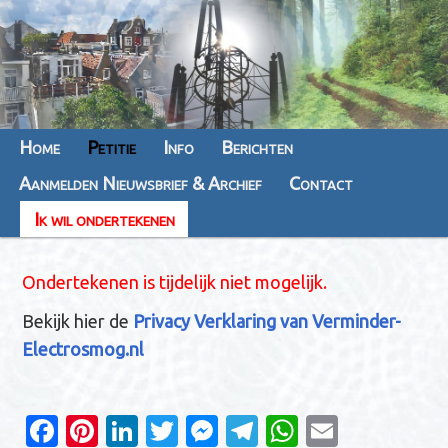
Hoofdmenu
Home
Spring
Spring
Petitie
Info
Berichten
Aanmelden Nieuwsbrief & Archief
naar
naar
Contact
Ik wil ondertekenen
de
de
primaire
secundaire
Ondertekenen is tijdelijk niet mogelijk.
inhoud
inhoud
Bekijk hier de
Privacy Verklaring van Verminder-
Electrosmog.nl
Fa
Pi
Li
T
M
T
W
E